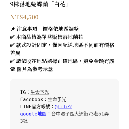
9株落地蝴蝶蘭「白花」
NT$
4,500
📌 注意事項｜價格依地區調整
✅ 本商品皆為單盆販售落地蘭花
✅ 款式設計固定，僅因配送地區不同而有價格
差異
✅ 請依收花地點選擇正確地區，避免金額有誤
🌸 圖片為參考示意
IG：
生命予光
Facebook：
生命予光
LINE官方帳號：
@life2
google地圖：
台中潭子區大通街73巷51弄
3號