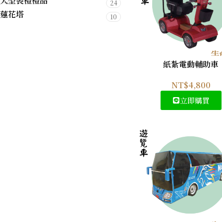
大型喪禮禮品
24
蓮花塔
10
紙紮電動輔助車
NT$
4,800
立即購買