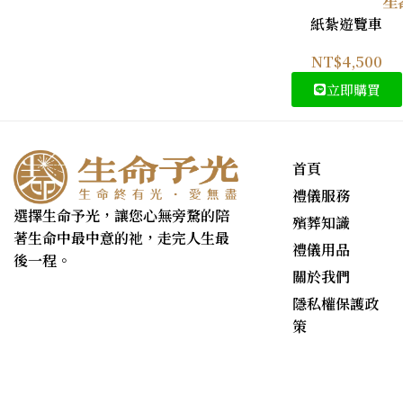
紙紮遊覽車
NT$
4,500
立即購買
首頁
禮儀服務
選擇生命予光，讓您心無旁騖的陪
殯葬知識
著生命中最中意的祂，走完人生最
禮儀用品
後一程。
關於我們
隱私權保護政
策