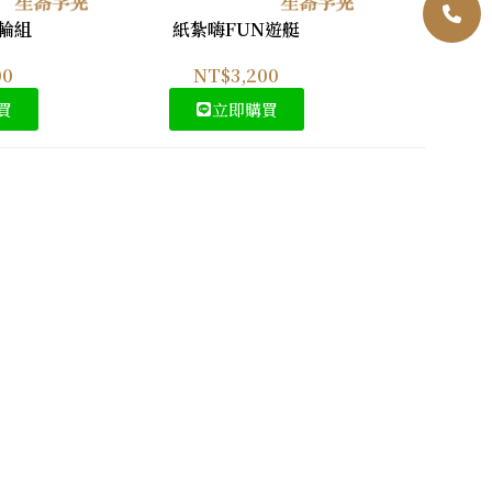
輪組
紙紮嗨FUN遊艇
00
NT$
3,200
買
立即購買