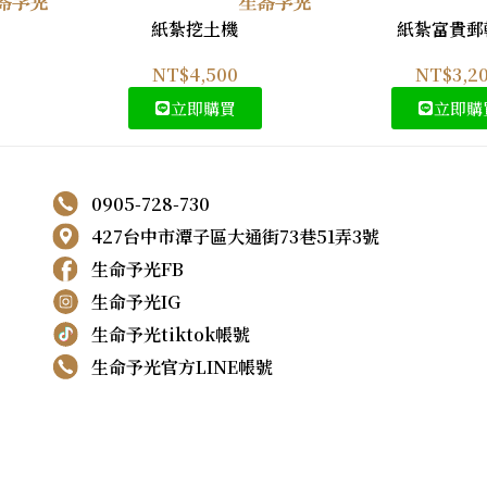
紙紮挖土機
紙紮富貴郵
NT$
4,500
NT$
3,2
立即購買
立即購
0905-728-730
427台中市潭子區大通街73巷51弄3號
生命予光FB
生命予光IG
生命予光tiktok帳號
生命予光官方LINE帳號