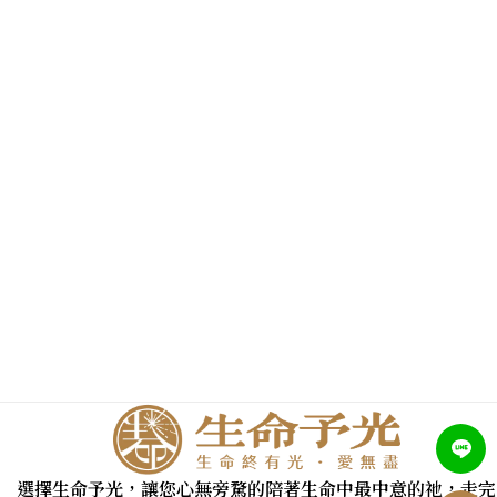
選擇生命予光，讓您心無旁騖的陪著生命中最中意的祂，走完