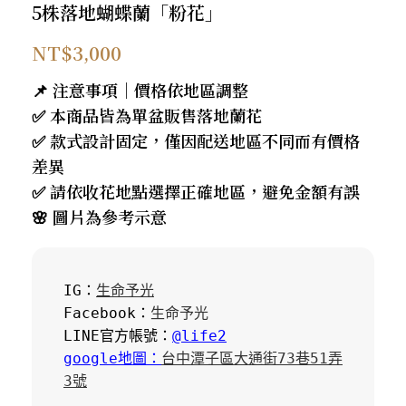
5株落地蝴蝶蘭「粉花」
NT$
3,000
📌 注意事項｜價格依地區調整
✅ 本商品皆為單盆販售落地蘭花
✅ 款式設計固定，僅因配送地區不同而有價格
差異
✅ 請依收花地點選擇正確地區，避免金額有誤
🌸 圖片為參考示意
IG：
生命予光
Facebook：
生命予光
LINE官方帳號：
@life2
google地圖：
台中潭子區大通街73巷51弄
3號