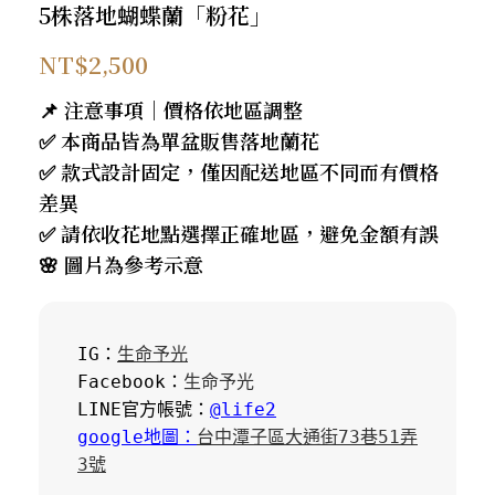
5株落地蝴蝶蘭「粉花」
NT$
2,500
📌 注意事項｜價格依地區調整
✅ 本商品皆為單盆販售落地蘭花
✅ 款式設計固定，僅因配送地區不同而有價格
差異
✅ 請依收花地點選擇正確地區，避免金額有誤
🌸 圖片為參考示意
IG：
生命予光
Facebook：
生命予光
LINE官方帳號：
@life2
google地圖：
台中潭子區大通街73巷51弄
3號