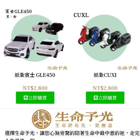
紙紮賓⼠ GLE450
紙紮CUXI
NT$
2,800
NT$
2,800
立即購買
立即購買
選擇生命予光，讓您心無旁騖的陪著生命中最中意的祂，走完