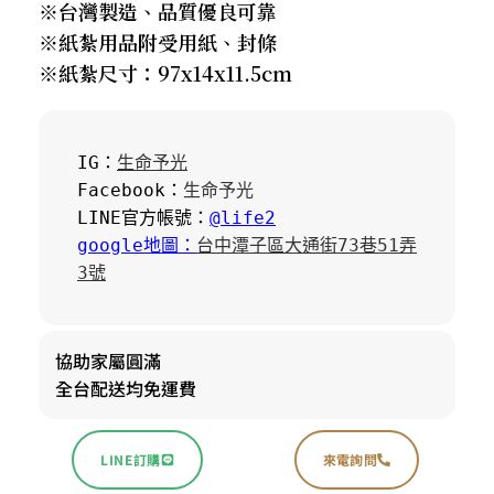
※台灣製造、品質優良可靠
※紙紮用品附受用紙、封條
※紙紮尺寸：97x14x11.5cm
IG：
生命予光
Facebook：
生命予光
LINE官方帳號：
@life2
google地圖：
台中潭子區大通街73巷51弄
3號
協助家屬圓滿
全台配送均免運費
LINE訂購
來電詢問