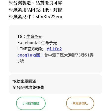
※台灣製造、品質優良可靠
※紙紮用品附受用紙、封條
※紙紮尺寸：50x31x22cm
IG：
生命予光
Facebook：
生命予光
LINE官方帳號：
@life2
google地圖：
台中潭子區大通街73巷51弄
3號
協助家屬圓滿
全台配送均免運費
LINE訂購
來電詢問