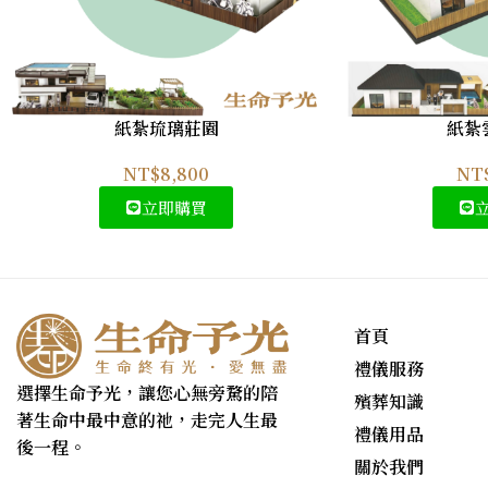
紙紮琉璃莊園
紙紮
NT$
8,800
NT
立即購買
首頁
禮儀服務
選擇生命予光，讓您心無旁騖的陪
殯葬知識
著生命中最中意的祂，走完人生最
禮儀用品
後一程。
關於我們