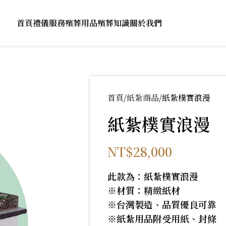
首頁
禮儀服務
殯葬用品
殯葬知識
關於我們
首頁
紙紮商品
紙紮樸實浪漫
紙紮樸實浪漫
NT$
28,000
此款為：紙紮樸實浪漫
※材質：精緻紙材
※台灣製造、品質優良可靠
※紙紮用品附受用紙、封條