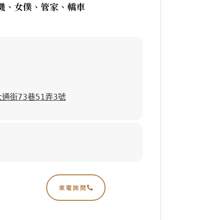
司機、女僕、管家、轎車
通街73巷51弄3號
來電詢問