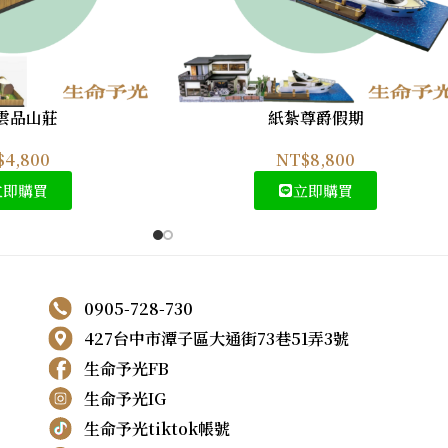
雲品山莊
紙紮尊爵假期
$
4,800
NT$
8,800
立即購買
立即購買
0905-728-730
427台中市潭子區大通街73巷51弄3號
生命予光FB
生命予光IG
生命予光tiktok帳號