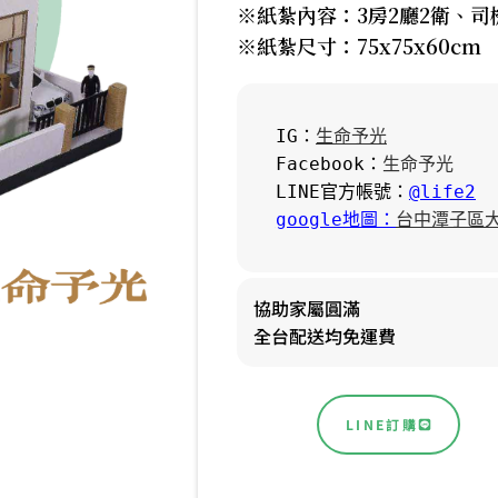
※紙紮內容：3房2廳2衛、
※紙紮尺寸：75x75x60cm
IG：
生命予光
Facebook：
生命予光
LINE官方帳號：
@life2
google地圖：
台中潭子區大
協助家屬圓滿
全台配送均免運費
LINE訂購