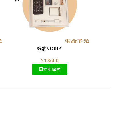
紙紮NOKIA
紙
NT$
600
立即購買