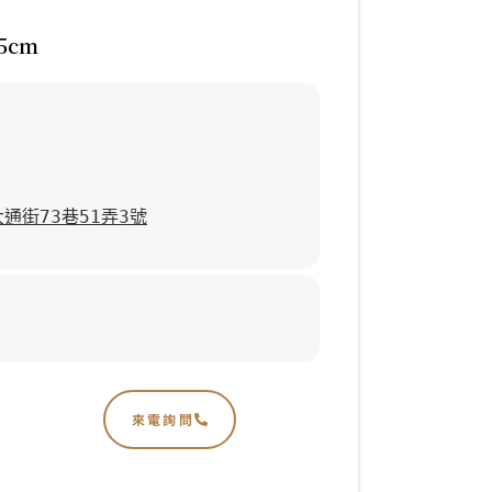
5cm
通街73巷51弄3號
來電詢問