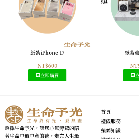
紙紮iPhone 17
紙紮
NT$
600
NT
立即購買
首頁
禮儀服務
選擇生命予光，讓您心無旁騖的陪
殯葬知識
著生命中最中意的祂，走完人生最