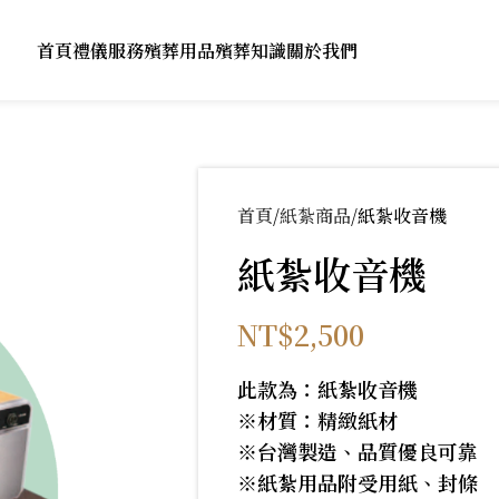
首頁
禮儀服務
殯葬用品
殯葬知識
關於我們
首頁
紙紮商品
紙紮收音機
紙紮收音機
NT$
2,500
此款為：紙紮收音機
※材質：精緻紙材
※台灣製造、品質優良可靠
※紙紮用品附受用紙、封條