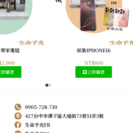
豪華家電組
紙紮IPHONE16
$
2,000
NT$
600
立即購買
立即購買
0905-728-730
427台中市潭子區大通街73巷51弄3號
生命予光FB