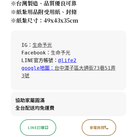
※台灣製造、品質優良可靠
※紙紮用品附受用紙、封條
※紙紮尺寸：49x43x35cm
IG：
生命予光
Facebook：
生命予光
LINE官方帳號：
@life2
google地圖：
台中潭子區大通街73巷51弄
3號
協助家屬圓滿
全台配送均免運費
LINE訂購
來電詢問