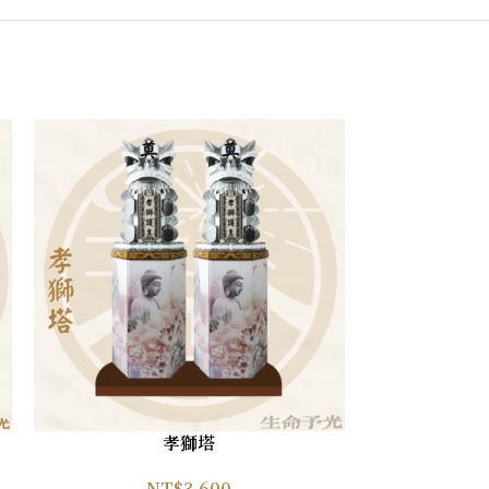
孝獅塔
NT$
3,600