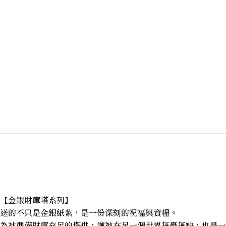
【金銀財庫塔系列】
送的不只是金銀紙紮，是一份深刻的祝福與資糧。
為祂準備財庫充足的塔供，讓祂在另一個世界無憂無缺，也是一