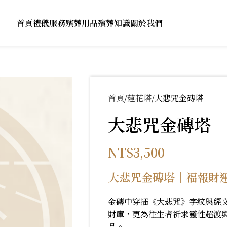
首頁
禮儀服務
殯葬用品
殯葬知識
關於我們
首頁
蓮花塔
大悲咒金磚塔
大悲咒金磚塔
NT$
3,500
大悲咒金磚塔｜福報財
金磚中穿插《大悲咒》字紋與經
財庫，更為往生者祈求靈性超渡
品。