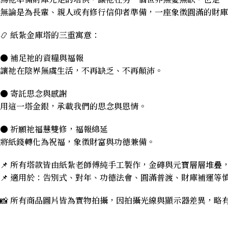
無論是為長輩、親人或有修行信仰者準備，一座象徵圓滿的財庫
📿 紙紮金庫塔的三重寓意：
● 補足祂的資糧與福報
讓祂在陰界無虞生活，不再缺乏、不再顛沛。
● 寄託思念與感謝
用這一塔金銀，承載我們的思念與恩情。
● 祈願祂福慧雙修，福報綿延
將紙錢轉化為祝福，象徵財富與功德兼備。
📌 所有塔款皆由紙紮老師傅純手工製作，金磚與元寶層層堆疊
📌 適用於：告別式、對年、功德法會、圓滿普渡、財庫補運等
📸 所有商品圖片皆為實物拍攝，因拍攝光線與顯示器差異，略