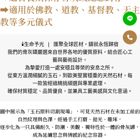
➡️適用於佛教、道教、基督教、天主
教等多元儀式
🕯️生命予光 | 匯聚全球匠材，鑄就永恆歸宿

我們的骨灰罈嚴選來自世界各地的優質原料，結合匠心工
藝與藝術設計，

為摯愛打造一處安穩且尊榮的安息之所。

從東方溫潤細膩的玉石，到歐美堅實穩重的天然石材，每
一款皆經過精挑細選與專業處理，

確保材質穩定、品質優良，並兼具工藝美感與文化意涵。
圖中展示為「玉石原料切割現場」，可見天然石材在未加工前的
自然紋理與色澤，經過手工打磨、拋光、雕琢，
逐步化為一只具備耐久、防潮、美觀、獨特性於一體的骨灰罈，
成為延續思念與情感的紀念容器。