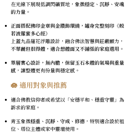
在光線下展現低調閃礦質地，
象徵穩定、沉靜、安魂
的力量
。
正面搭配佛印金章與金鑽飾環繞，罐身完整刻印《般
若波羅蜜多心經》
上蓋九品蓮花浮雕設計，融合佛法智慧與莊嚴願力，
不華麗但很得體，適合想體面又不鋪張的家庭選用
。
單層實心設計，無內膽，保留玉石本體的氣場與重量
感
，讓整體更有份量與穩定感。
🪷 適用對象與推薦
適合佛教信仰者或希望以「安穩平和、穩重守靈」為
訴求的家庭。
青玉象徵
穩重、沉靜、守成、修德
，特別適合設於祖
位、塔位主體或家中靈壇使用。