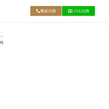
分類
電話洽詢
LINE洽詢
精選文章
er
95