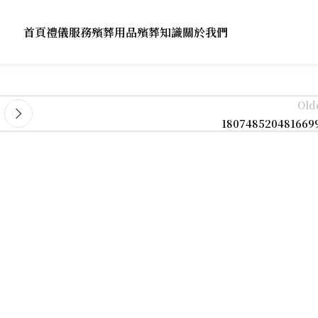
首頁
禮儀服務
殯葬用品
殯葬知識
關於我們
Old
180748520481669