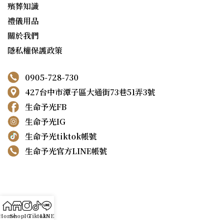
殯葬知識
禮儀用品
關於我們
隱私權保護政策
0905-728-730
427台中市潭子區大通街73巷51弄3號
生命予光FB
生命予光IG
生命予光tiktok帳號
生命予光官方LINE帳號
Home
Shop
IG
Tiktok
LINE