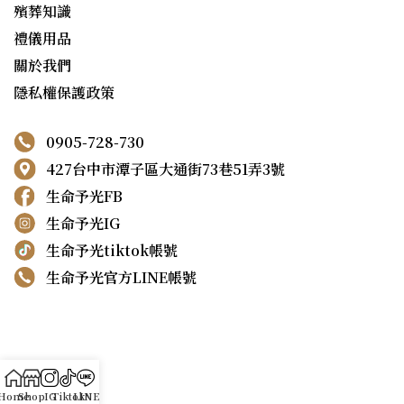
殯葬知識
禮儀用品
關於我們
隱私權保護政策
0905-728-730
427台中市潭子區大通街73巷51弄3號
生命予光FB
生命予光IG
生命予光tiktok帳號
生命予光官方LINE帳號
Home
Shop
IG
Tiktok
LINE